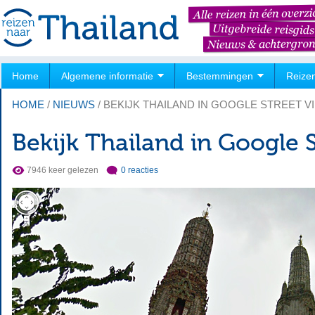
Home
Algemene informatie
Bestemmingen
Reize
HOME
/
NIEUWS
/
BEKIJK THAILAND IN GOOGLE STREET V
Bekijk Thailand in Google 
7946 keer gelezen
0 reacties