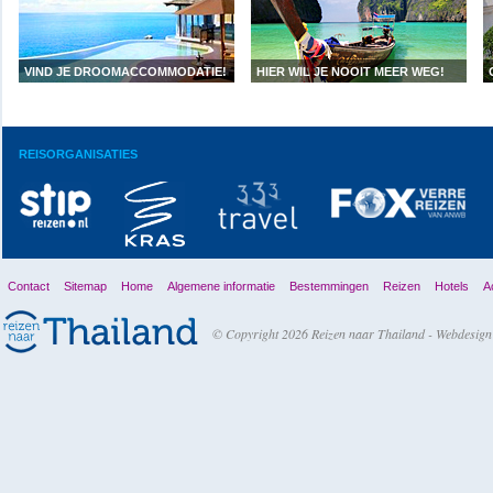
VIND JE DROOMACCOMMODATIE!
HIER WIL JE NOOIT MEER WEG!
Alle hotels in Thailand >
Bekijk alle rondreizen >
REISORGANISATIES
Contact
Sitemap
Home
Algemene informatie
Bestemmingen
Reizen
Hotels
Ac
© Copyright 2026 Reizen naar Thailand -
Webdesign