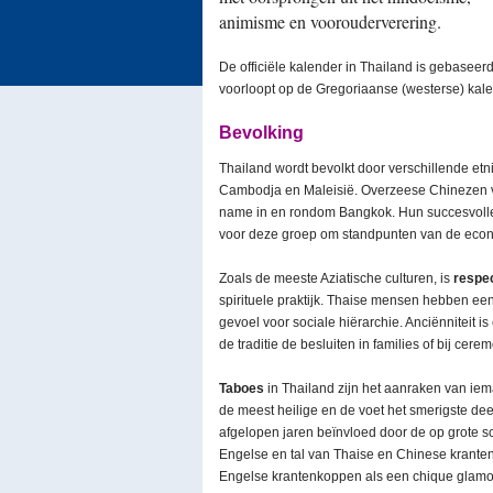
animisme en voorouderverering.
De officiële kalender in Thailand is gebaseer
voorloopt op de Gregoriaanse (westerse) kalen
Bevolking
Thailand wordt bevolkt door verschillende et
Cambodja en Maleisië. Overzeese Chinezen v
name in en rondom Bangkok. Hun succesvolle 
voor deze groep om standpunten van de econ
Zoals de meeste Aziatische culturen, is
respe
spirituele praktijk. Thaise mensen hebben een
gevoel voor sociale hiërarchie. Anciënniteit 
de traditie de besluiten in families of bij c
Taboes
in Thailand zijn het aanraken van ie
de meest heilige en de voet het smerigste dee
afgelopen jaren beïnvloed door de op grote s
Engelse en tal van Thaise en Chinese kranten
Engelse krantenkoppen als een chique glamour