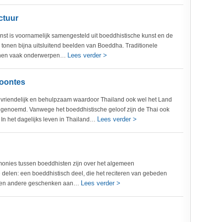
ctuur
unst is voornamelijk samengesteld uit boeddhistische kunst en de
n tonen bijna uitsluitend beelden van Boeddha. Traditionele
Lees verder >
tonen vaak onderwerpen…
woontes
r vriendelijk en behulpzaam waardoor Thailand ook wel het Land
 genoemd. Vanwege het boeddhistische geloof zijn de Thai ook
Lees verder >
. In het dagelijks leven in Thailand…
monies tussen boeddhisten zijn over het algemeen
 delen: een boeddhistisch deel, die het reciteren van gebeden
Lees verder >
l en andere geschenken aan…