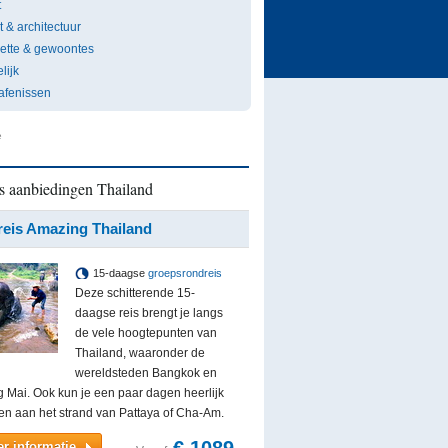
t
 & architectuur
uette & gewoontes
lijk
afenissen
e
s aanbiedingen Thailand
eis Amazing Thailand
15-daagse
groepsrondreis
Deze schitterende 15-
daagse reis brengt je langs
de vele hoogtepunten van
Thailand, waaronder de
wereldsteden Bangkok en
 Mai. Ook kun je een paar dagen heerlijk
en aan het strand van Pattaya of Cha-Am.
r informatie