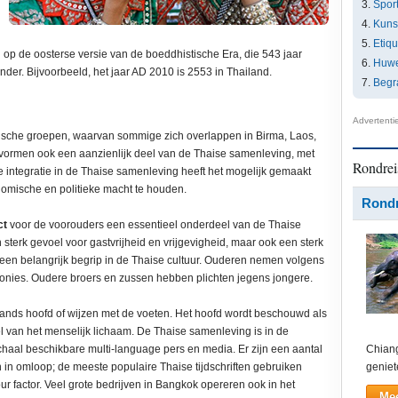
Spor
Kunst
Etiq
d op de oosterse versie van de boeddhistische Era, die 543 jaar
Huwe
der. Bijvoorbeeld, het jaar AD 2010 is 2553 in Thailand.
Begr
Advertenti
nische groepen, waarvan sommige zich overlappen in Birma, Laos,
ormen ook een aanzienlijk deel van de Thaise samenleving, met
Rondrei
integratie in de Thaise samenleving heeft het mogelijk gemaakt
omische en politieke macht te houden.
Rondr
ct
voor de voorouders een essentieel onderdeel van de Thaise
 sterk gevoel voor gastvrijheid en vrijgevigheid, maar ook een sterk
is een belangrijk begrip in de Thaise cultuur. Ouderen nemen volgens
eremonies. Oudere broers en zussen hebben plichten jegens jongere.
mands hoofd of wijzen met de voeten. Het hoofd wordt beschouwd als
l van het menselijk lichaam. De Thaise samenleving is in de
chaal beschikbare multi-language pers en media. Er zijn een aantal
Chiang
 in omloop; de meeste populaire Thaise tijdschriften gebruiken
geniet
 factor. Veel grote bedrijven in Bangkok opereren ook in het
Mee