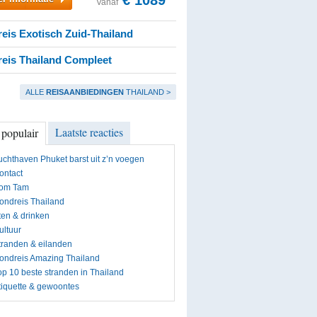
€ 1089
Vanaf
eis Exotisch Zuid-Thailand
eis Thailand Compleet
ALLE
REISAANBIEDINGEN
THAILAND >
Laatste reacties
 populair
uchthaven Phuket barst uit z’n voegen
ontact
om Tam
ondreis Thailand
ten & drinken
ultuur
tranden & eilanden
ondreis Amazing Thailand
op 10 beste stranden in Thailand
tiquette & gewoontes