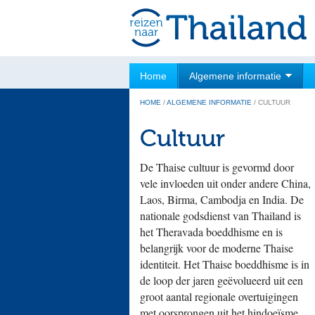
Home
Algemene informatie
HOME
/
ALGEMENE INFORMATIE
/
CULTUUR
Cultuur
De Thaise cultuur is gevormd door
vele invloeden uit onder andere China,
Laos, Birma, Cambodja en India. De
nationale godsdienst van Thailand is
het Theravada boeddhisme en is
belangrijk voor de moderne Thaise
identiteit. Het Thaise boeddhisme is in
de loop der jaren geëvolueerd uit een
groot aantal regionale overtuigingen
met oorsprongen uit het hindoeïsme,