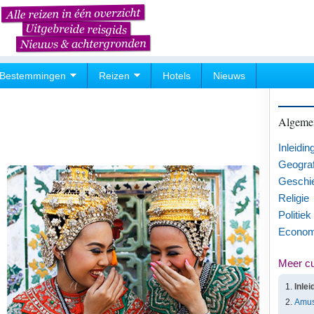
Bestemmingen
Reizen
Hotels
Nieuws
Algemen
Inleidin
Geograf
Geschi
Religie
Politiek
Econom
Meer cu
Inlei
Amu