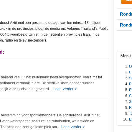
Rondr
uidoost-Azië met een geschatte oplage van ten minste 13 miljoen
Rondr
kok in de provincies, bloeit de media op. Volgens Thailand’s Public
4 bijvoorbeeld, zijn er in de negentien provincies Isan, in de
n, radio en televisie-zenders.
d:
Meest
L
C
ailand veel uit het buitenland heeft overgenomen, van films tot
S
aditioneel vermaak in ere. De sierlijke khon-dansen worden
R
Lees verder >
elijk voor touristen opgevoerd…
E
C
S
R
T
 bestemming voor sportliefhebbers. De schitterende kust in het
E
t voor watersporten zoals zeilen, windsurfen, waterskiën en
Lees verder >
s Thailand een zeer geliefde plek om…