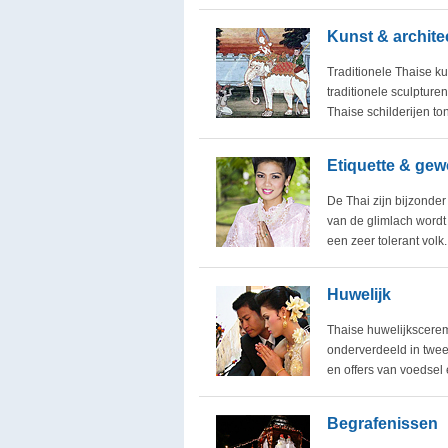
Kunst & archite
Traditionele Thaise k
traditionele sculpture
Thaise schilderijen 
Etiquette & ge
De Thai zijn bijzonde
van de glimlach wordt
een zeer tolerant volk
Huwelijk
Thaise huwelijkscere
onderverdeeld in twee
en offers van voedse
Begrafenissen