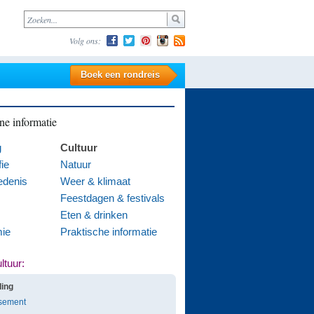
Volg ons:
Boek een rondreis
e informatie
g
Cultuur
ie
Natuur
edenis
Weer & klimaat
Feestdagen & festivals
Eten & drinken
ie
Praktische informatie
ltuur:
ding
sement