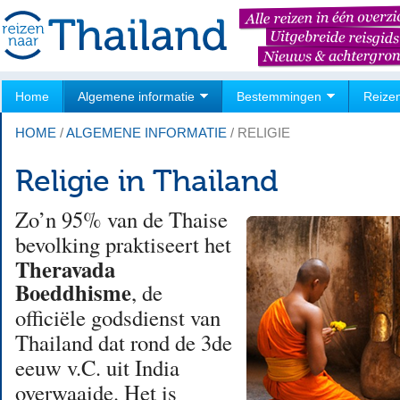
Home
Algemene informatie
Bestemmingen
Reize
HOME
/
ALGEMENE INFORMATIE
/
RELIGIE
Religie in Thailand
Zo’n 95% van de Thaise
bevolking praktiseert het
Theravada
Boeddhisme
, de
officiële godsdienst van
Thailand dat rond de 3de
eeuw v.C. uit India
overwaaide. Het is