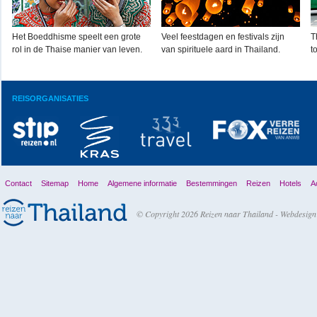
Het Boeddhisme speelt een grote
Veel feestdagen en festivals zijn
T
rol in de Thaise manier van leven.
van spirituele aard in Thailand.
t
REISORGANISATIES
Contact
Sitemap
Home
Algemene informatie
Bestemmingen
Reizen
Hotels
Ac
© Copyright 2026 Reizen naar Thailand -
Webdesign