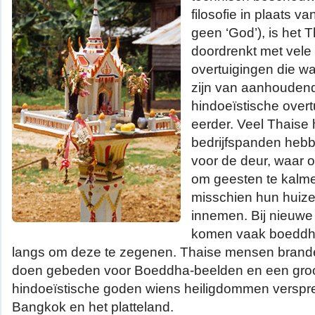
filosofie in plaats van
geen ‘God’), is het
doordrenkt met vele 
overtuigingen die wa
zijn van aanhoudend
hindoeïstische over
eerder. Veel Thaise
bedrijfspanden hebb
voor de deur, waar 
om geesten te kalme
misschien hun huize
innemen. Bij nieuwe 
komen vaak boeddhi
langs om deze te zegenen. Thaise mensen brand
doen gebeden voor Boeddha-beelden en een groo
hindoeïstische goden wiens heiligdommen verspre
Bangkok en het platteland.