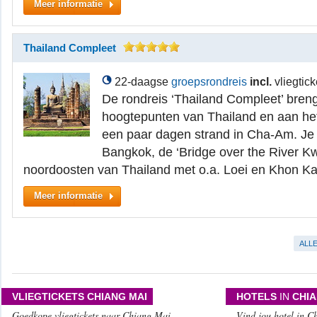
Meer informatie
Thailand Compleet
22-daagse
groepsrondreis
incl.
vliegtick
De rondreis ‘Thailand Compleet’ brengt
hoogtepunten van Thailand en aan het
een paar dagen strand in Cha-Am. Je
Bangkok, de ‘Bridge over the River Kw
noordoosten van Thailand met o.a. Loei en Khon K
Meer informatie
ALL
VLIEGTICKETS CHIANG MAI
HOTELS
IN
CHIA
Goedkope vliegtickets naar Chiang Mai
Vind jou hotel in C