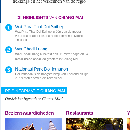
trekkings en het verkennen van de regio.
DE
HIGHLIGHTS
VAN
CHIANG MAI
Wat Phra That Doi Suthep
Wat Phra That Doi Suthep is één van de meest
vereerde boeddhistische heiligdommen in Noord-
Thailand.
Wat Chedi Luang
Wat Chedi Luang huisvest een 98-meter hoge en 54
meter brede
chedi
, de grootste in Chiang Mai.
Nationaal Park Doi Inthanon
Doi Inthanon is de hoogste berg van Thailand en ligt
2.599 meter boven de zeespiegel.
REISINFORMATIE
CHIANG MAI
Ontdek het bijzondere Chiang Mai!
Bezienswaardigheden
Restaurants
W