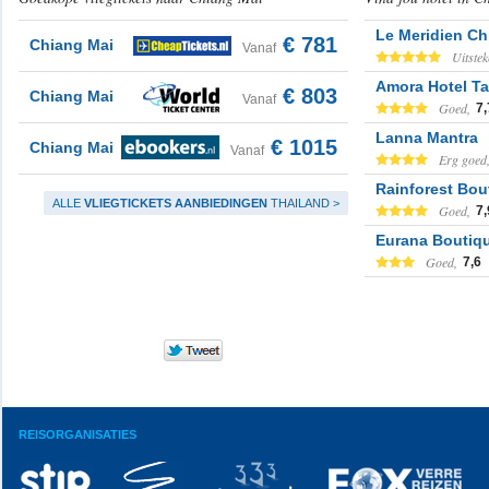
Le Meridien Ch
€ 781
Chiang Mai
Vanaf
Uitstek
Amora Hotel T
€ 803
Chiang Mai
Vanaf
Goed,
7,
Lanna Mantra
€ 1015
Chiang Mai
Vanaf
Erg goed
Rainforest Bou
ALLE
VLIEGTICKETS AANBIEDINGEN
THAILAND >
Goed,
7,
Eurana Boutiqu
Goed,
7,6
REISORGANISATIES