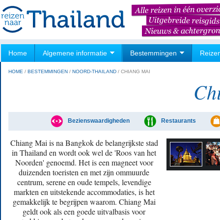
Home
Algemene informatie
Bestemmingen
Reize
HOME
/
BESTEMMINGEN
/
NOORD-THAILAND
/
CHIANG MAI
Ch
Bezienswaardigheden
Restaurants
Chiang Mai is na Bangkok de belangrijkste stad
in Thailand en wordt ook wel de 'Roos van het
Noorden' genoemd. Het is een magneet voor
duizenden toeristen en met zijn ommuurde
centrum, serene en oude tempels, levendige
markten en uitstekende accommodaties, is het
gemakkelijk te begrijpen waarom. Chiang Mai
geldt ook als een goede uitvalbasis voor