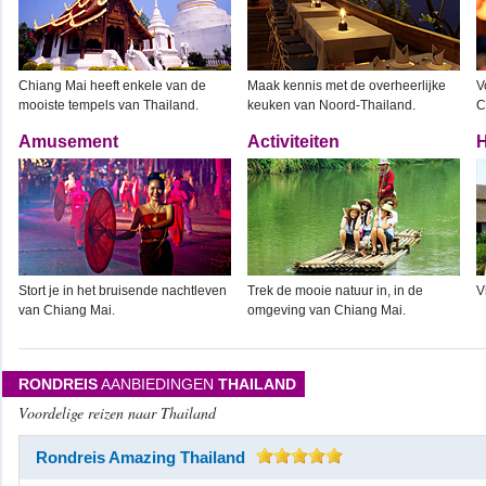
Chiang Mai heeft enkele van de
Maak kennis met de overheerlijke
V
mooiste tempels van Thailand.
keuken van Noord-Thailand.
C
Amusement
Activiteiten
H
Stort je in het bruisende nachtleven
Trek de mooie natuur in, in de
V
van Chiang Mai.
omgeving van Chiang Mai.
RONDREIS
AANBIEDINGEN
THAILAND
Voordelige reizen naar Thailand
Rondreis Amazing Thailand