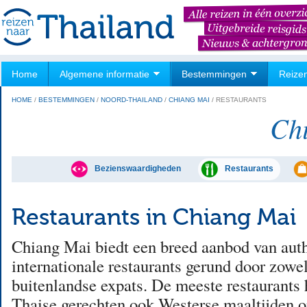
Home
Algemene informatie
Bestemmingen
Reize
HOME
/
BESTEMMINGEN
/
NOORD-THAILAND
/
CHIANG MAI
/
RESTAURANTS
Ch
Bezienswaardigheden
Restaurants
Restaurants in Chiang Mai
Chiang Mai biedt een breed aanbod van aut
internationale restaurants gerund door zowel
buitenlandse expats. De meeste restaurants
Thaise gerechten ook Westerse maaltijden o