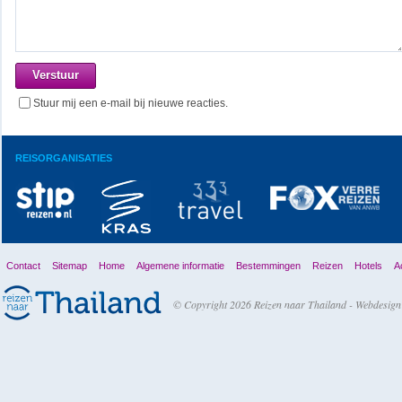
Stuur mij een e-mail bij nieuwe reacties.
REISORGANISATIES
Contact
Sitemap
Home
Algemene informatie
Bestemmingen
Reizen
Hotels
Ac
© Copyright 2026 Reizen naar Thailand -
Webdesign