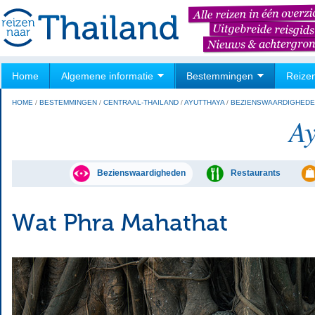
Home
Algemene informatie
Bestemmingen
Reize
HOME
/
BESTEMMINGEN
/
CENTRAAL-THAILAND
/
AYUTTHAYA
/
BEZIENSWAARDIGHED
Ay
Bezienswaardigheden
Restaurants
Wat Phra Mahathat