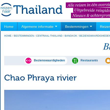
Home
Algemene informatie
Bestemmingen
Reize
HOME
/
BESTEMMINGEN
/
CENTRAAL-THAILAND
/
BANGKOK
/
BEZIENSWAARDIGHEDE
B
Bezienswaardigheden
Restaurants
Chao Phraya rivier