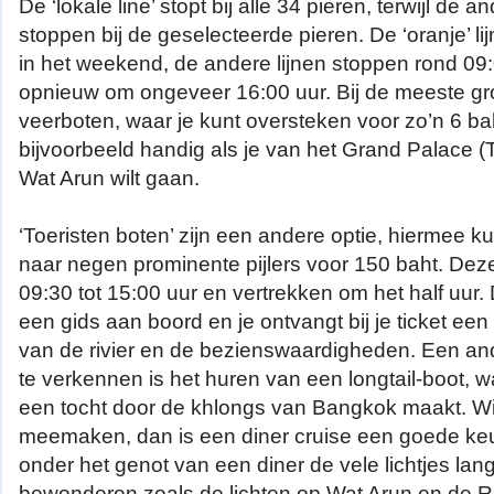
De ‘lokale line’ stopt bij alle 34 pieren, terwijl de a
stoppen bij de geselecteerde pieren. De ‘oranje’ li
in het weekend, de andere lijnen stoppen rond 09
opnieuw om ongeveer 16:00 uur. Bij de meeste grot
veerboten, waar je kunt oversteken voor zo’n 6 bah
bijvoorbeeld handig als je van het Grand Palace 
Wat Arun wilt gaan.
‘Toeristen boten’ zijn een andere optie, hiermee k
naar negen prominente pijlers voor 150 baht. Dez
09:30 tot 15:00 uur en vertrekken om het half uur
een gids aan boord en je ontvangt bij je ticket ee
van de rivier en de bezienswaardigheden. Een and
te verkennen is het huren van een longtail-boot, w
een tocht door de khlongs van Bangkok maakt. Wil 
meemaken, dan is een diner cruise een goede ke
onder het genot van een diner de vele lichtjes lan
bewonderen zoals de lichten op Wat Arun en de R