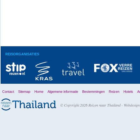
REISORGANISATIES
Contact
Sitemap
Home
Algemene informatie
Bestemmingen
Reizen
Hotels
Ac
© Copyright 2026 Reizen naar Thailand -
Webdesign