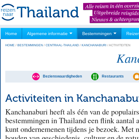
Home
Algemene informatie
Bestemmingen
Reize
HOME
/
BESTEMMINGEN
/
CENTRAAL-THAILAND
/
KANCHANABURI
/
ACTIVITEITEN
Kan
Bezienswaardigheden
Restaurants
Activiteiten in Kanchanabu
Kanchanaburi heeft als één van de populairs
bestemmingen in Thailand een flink aantal ac
kunt ondernemenen tijdens je bezoek. Met 
houden van geschiedenis, cultuur en de natu