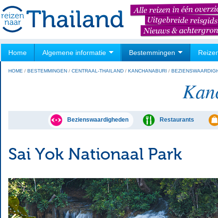
Home
Algemene informatie
Bestemmingen
Reize
HOME
/
BESTEMMINGEN
/
CENTRAAL-THAILAND
/
KANCHANABURI
/
BEZIENSWAARDIG
Kan
Bezienswaardigheden
Restaurants
Sai Yok Nationaal Park