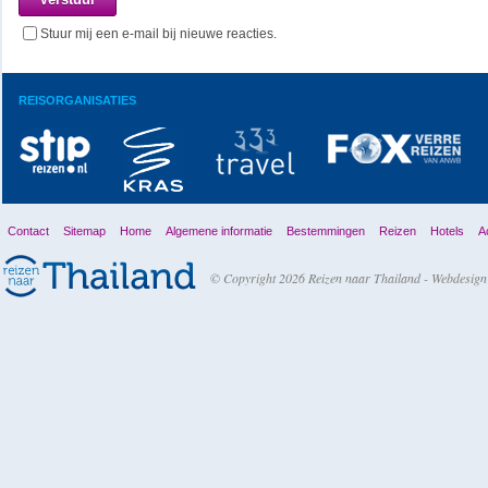
Stuur mij een e-mail bij nieuwe reacties.
REISORGANISATIES
Contact
Sitemap
Home
Algemene informatie
Bestemmingen
Reizen
Hotels
Ac
© Copyright 2026 Reizen naar Thailand -
Webdesign