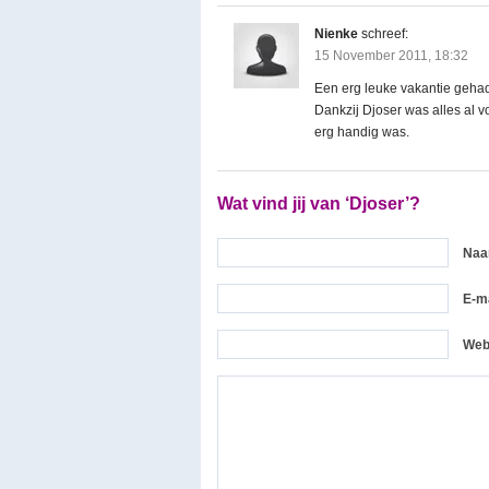
Nienke
schreef:
15 November 2011, 18:32
Een erg leuke vakantie gehad
Dankzij Djoser was alles al 
erg handig was.
Wat vind jij van ‘Djoser’?
Na
E-ma
Web