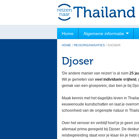
Home
Algemene informatie
HOME
/
REISORGANISATIES
/
DJOSER
Djoser
'De andere manier van reizen' is al ruim
25 ja
Wil je genieten van
veel individuele vrijheid
,
gemak van een groepsreis, dan ben je bij Djose
Maak kennis met het dagelijks leven in Thaila
eeuwenoude kunstschatten en laat je overro
schoonheid van de ongerepte natuur in Thail
Over het vervoer en verblijf hoef je je geen zo
allemaal prima geregeld bij Djoser. De desku
reisbegeleiding staat voor je klaar én je hebt 