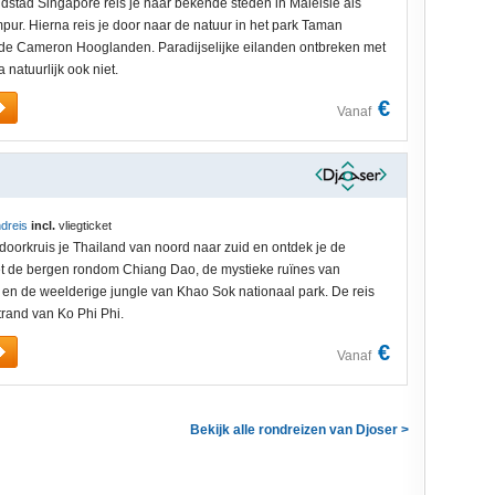
dstad Singapore reis je naar bekende steden in Maleisië als
ur. Hierna reis je door naar de natuur in het park Taman
de Cameron Hooglanden. Paradijselijke eilanden ontbreken met
natuurlijk ook niet.
€
Vanaf
dreis
incl.
vliegticket
doorkruis je Thailand van noord naar zuid en ontdek je de
iet de bergen rondom Chiang Dao, de mystieke ruïnes van
 en de weelderige jungle van Khao Sok nationaal park. De reis
trand van Ko Phi Phi.
€
Vanaf
Bekijk alle rondreizen van Djoser >