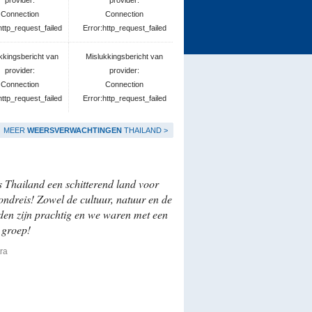
provider:
provider:
Connection
Connection
http_request_failed
Error:http_request_failed
kkingsbericht van
Mislukkingsbericht van
provider:
provider:
Connection
Connection
http_request_failed
Error:http_request_failed
MEER
WEERSVERWACHTINGEN
THAILAND >
s Thailand een schitterend land voor
ondreis! Zowel de cultuur, natuur en de
den zijn prachtig en we waren met een
 groep!
tra