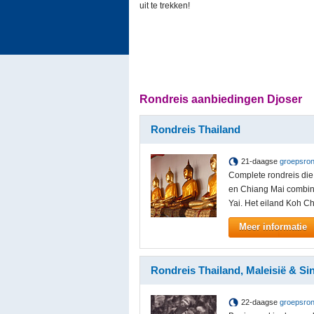
uit te trekken!
Rondreis aanbiedingen Djoser
Rondreis Thailand
21-daagse
groepsron
Complete rondreis di
en Chiang Mai combine
Yai. Het eiland Koh Ch
Meer informatie
Rondreis Thailand, Maleisië & S
22-daagse
groepsron