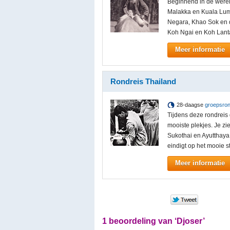
Beginnend in de werel
Malakka en Kuala Lump
Negara, Khao Sok en 
Koh Ngai en Koh Lanta 
Meer informatie
Rondreis Thailand
28-daagse
groepsron
Tijdens deze rondreis 
mooiste plekjes. Je z
Sukothai en Ayutthaya
eindigt op het mooie s
Meer informatie
1 beoordeling van ‘Djoser’