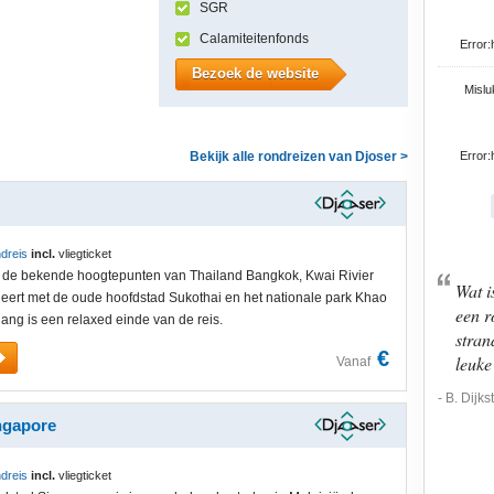
SGR
Calamiteitenfonds
Error:
Bezoek de website
Mislu
Bekijk alle rondreizen van Djoser >
Error:
dreis
incl.
vliegticket
e de bekende hoogtepunten van Thailand Bangkok, Kwai Rivier
Wat i
ert met de oude hoofdstad Sukothai en het nationale park Khao
een r
ang is een relaxed einde van de reis.
stran
€
leuke
Vanaf
- B. Dijks
ingapore
dreis
incl.
vliegticket