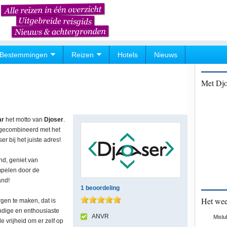
Bestemmingen
Reizen
Hotels
Nieuws
Met Djo
ar
het motto van
Djoser
.
 gecombineerd met het
r bij het juiste adres!
nd, geniet van
mpelen door de
and!
1
beoordeling
Het wee
rgen te maken, dat is
ndige en enthousiaste
ANVR
Mislu
de vrijheid om er zelf op