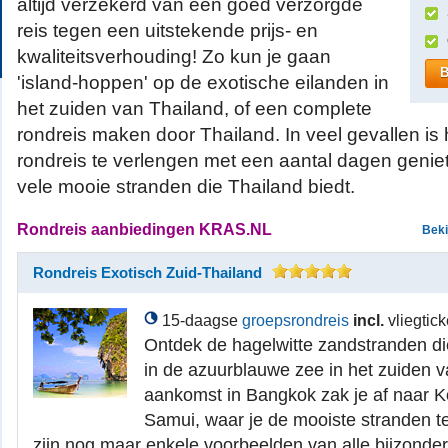
altijd verzekerd van een goed verzorgde
reis tegen een uitstekende prijs- en
kwaliteitsverhouding! Zo kun je gaan
B
'island-hoppen' op de exotische eilanden in
het zuiden van Thailand, of een complete
rondreis maken door Thailand. In veel gevallen is 
rondreis te verlengen met een aantal dagen geni
vele mooie stranden die Thailand biedt.
Rondreis aanbiedingen KRAS.NL
Beki
Rondreis Exotisch Zuid-Thailand
15-daagse
groepsrondreis
incl.
vliegtick
Ontdek de hagelwitte zandstranden d
in de azuurblauwe zee in het zuiden 
aankomst in Bangkok zak je af naar
Samui, waar je de mooiste stranden ter
zijn nog maar enkele voorbeelden van alle bijzond