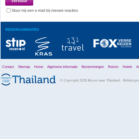
Stuur mij een e-mail bij nieuwe reacties.
REISORGANISATIES
Contact
Sitemap
Home
Algemene informatie
Bestemmingen
Reizen
Hotels
Ac
© Copyright 2026 Reizen naar Thailand -
Webdesign