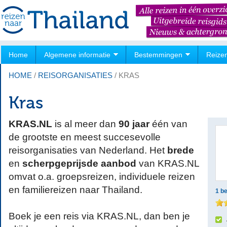
Home
Algemene informatie
Bestemmingen
Reize
HOME
/
REISORGANISATIES
/
KRAS
Kras
KRAS.NL
is al meer dan
90 jaar
één van
de grootste en meest succesevolle
reisorganisaties van Nederland. Het
brede
en
scherpgeprijsde aanbod
van KRAS.NL
omvat o.a. groepsreizen, individuele reizen
en familiereizen naar Thailand.
1
be
Boek je een reis via KRAS.NL, dan ben je