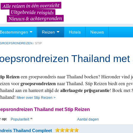
Bestemmingen
Reizen
Hotels
Nieuws
GROEPSRONDREIZEN
/
STIP
oepsrondreizen Thailand met 
tip Reizen
een groepsrondreis naar Thailand boeken? Hieronder vind je 
groepsrondreizen
Reizen voor
naar Thailand. Stip Reizen biedt een ge
allerlaagste prijsgarantie
hailand aan en hanteert altijd de
! Boek met 
Thailand!
Meer over Stip Reizen >
epsrondreizen Thailand met Stip Reizen
r op:
Populariteit
Aantal dagen
dreis Thailand Compleet