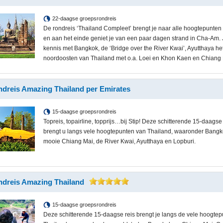
22-daagse groepsrondreis
De rondreis ‘Thailand Compleet’ brengt je naar alle hoogtepunten
en aan het einde geniet je van een paar dagen strand in Cha-Am.
kennis met Bangkok, de ‘Bridge over the River Kwai’, Ayutthaya he
noordoosten van Thailand met o.a. Loei en Khon Kaen en Chiang 
dreis Amazing Thailand per Emirates
15-daagse groepsrondreis
Topreis, topairline, topprijs…bij Stip! Deze schitterende 15-daagse
brengt u langs vele hoogtepunten van Thailand, waaronder Bangk
mooie Chiang Mai, de River Kwai, Ayutthaya en Lopburi.
dreis Amazing Thailand
15-daagse groepsrondreis
Deze schitterende 15-daagse reis brengt je langs de vele hoogte