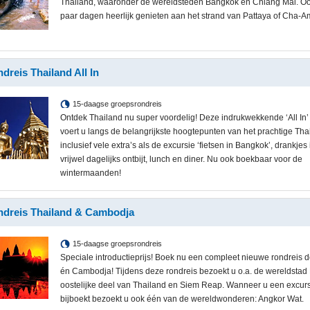
Thailand, waaronder de wereldsteden Bangkok en Chiang Mai. Oo
paar dagen heerlijk genieten aan het strand van Pattaya of Cha-A
dreis Thailand All In
15-daagse groepsrondreis
Ontdek Thailand nu super voordelig! Deze indrukwekkende ‘All In’
voert u langs de belangrijkste hoogtepunten van het prachtige Tha
inclusief vele extra’s als de excursie ‘fietsen in Bangkok’, drankjes
vrijwel dagelijks ontbijt, lunch en diner. Nu ook boekbaar voor de
wintermaanden!
dreis Thailand & Cambodja
15-daagse groepsrondreis
Speciale introductieprijs! Boek nu een compleet nieuwe rondreis 
én Cambodja! Tijdens deze rondreis bezoekt u o.a. de wereldstad
oostelijke deel van Thailand en Siem Reap. Wanneer u een excur
bijboekt bezoekt u ook één van de wereldwonderen: Angkor Wat.