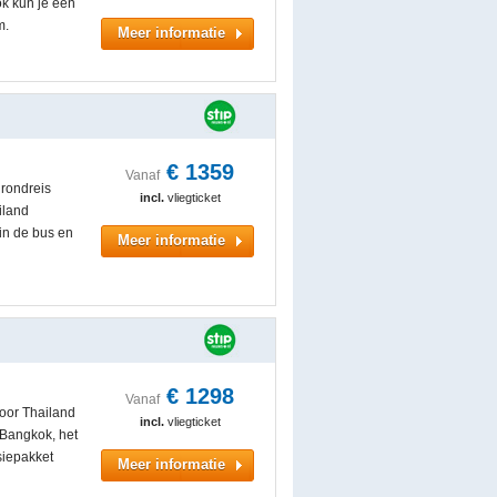
k kun je een
m.
Meer informatie
€
1359
Vanaf
 rondreis
incl.
vliegticket
iland
 in de bus en
Meer informatie
€
1298
Vanaf
door Thailand
incl.
vliegticket
 Bangkok, het
siepakket
Meer informatie