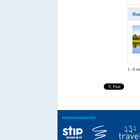
Ron
1 - 6 v
REISORGANISATIES