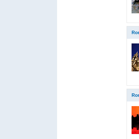
Ron
Ron