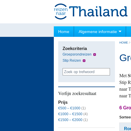
Home
Algemene informatie
HOME
/
Zoekcriteria
Gr
Groepsrondreizen
Stip Reizen
S
Met
Stip 
naar T
Verfijn zoekresultaat
naar 
Prijs
6 Gro
€500 – €1000
(1)
€1000 – €1500
(4)
Sortee
€1500 – €2000
(1)
Ron