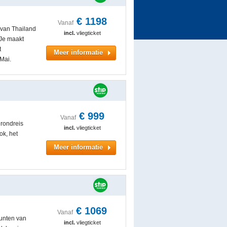
€
1198
Vanaf
 van Thailand
incl.
vliegticket
 Je maakt
t
Meer informatie
Mai.
€
999
Vanaf
 rondreis
incl.
vliegticket
ok, het
Meer informatie
€
1069
Vanaf
punten van
incl.
vliegticket