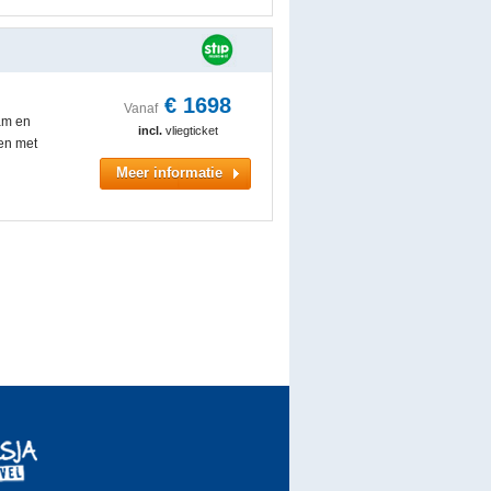
€
1698
Vanaf
am en
incl.
vliegticket
en met
Meer informatie