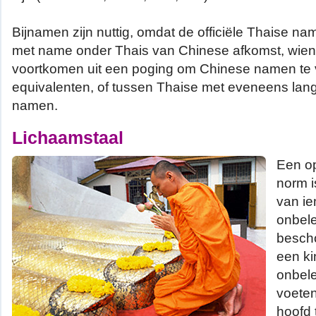
Bijnamen zijn nuttig, omdat de officiële Thaise nam
met name onder Thais van Chinese afkomst, wie
voortkomen uit een poging om Chinese namen te v
equivalenten, of tussen Thaise met eveneens lang
namen.
Lichaamstaal
Een op
norm i
van i
onbele
besch
een ki
onbele
voete
hoofd 