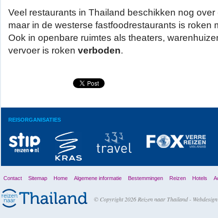
Veel restaurants in Thailand beschikken nog over
maar in de westerse fastfoodrestaurants is roken
Ook in openbare ruimtes als theaters, warenhuize
vervoer is roken
verboden
.
REISORGANISATIES
Contact
Sitemap
Home
Algemene informatie
Bestemmingen
Reizen
Hotels
Ac
© Copyright 2026 Reizen naar Thailand -
Webdesign