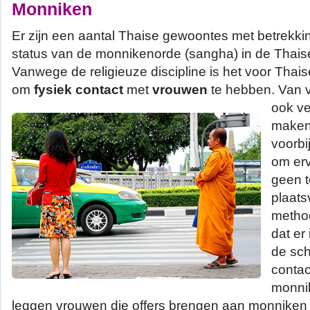
Monniken
Er zijn een aantal Thaise gewoontes met betrekkin
status van de monnikenorde (sangha) in de Thais
Vanwege de religieuze discipline is het voor Tha
om
fysiek contact
met
vrouwen
te hebben.
Van 
ook ve
maken
voorb
om erv
geen t
plaats
metho
dat er
de sch
contac
monnik
leggen vrouwen die offers brengen aan monniken