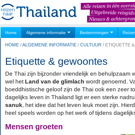
Home
Algemene informatie
Bestemmingen
Reize
HOME
/
ALGEMENE INFORMATIE
/
CULTUUR
/
ETIQUETTE 
Etiquette & gewoontes
De Thai zijn bijzonder vriendelijk en behulpzaam
wel het
Land van de glimlach
wordt genoemd. V
boeddhistische geloof zijn de Thai ook een zeer tol
dagelijks leven in Thailand ligt er een sterke nad
sanuk
, het idee dat het leven leuk moet zijn. Hie
heel speels worden op het werk of tijdens dagelijks
Mensen groeten