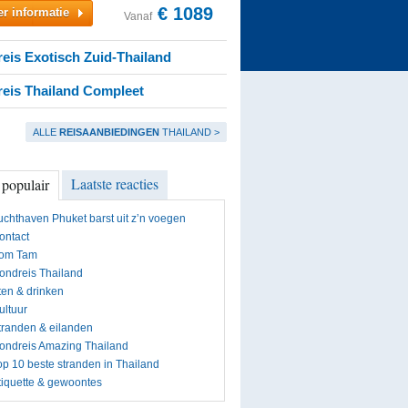
€ 1089
r informatie
Vanaf
eis Exotisch Zuid-Thailand
eis Thailand Compleet
ALLE
REISAANBIEDINGEN
THAILAND >
Laatste reacties
 populair
uchthaven Phuket barst uit z’n voegen
ontact
om Tam
ondreis Thailand
ten & drinken
ultuur
tranden & eilanden
ondreis Amazing Thailand
op 10 beste stranden in Thailand
tiquette & gewoontes