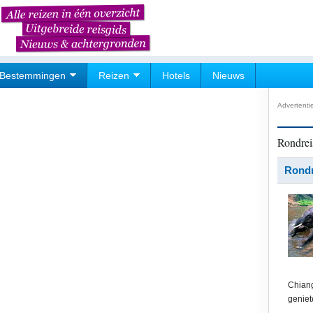
Bestemmingen
Reizen
Hotels
Nieuws
Advertenti
Rondrei
Rondr
Chiang
geniet