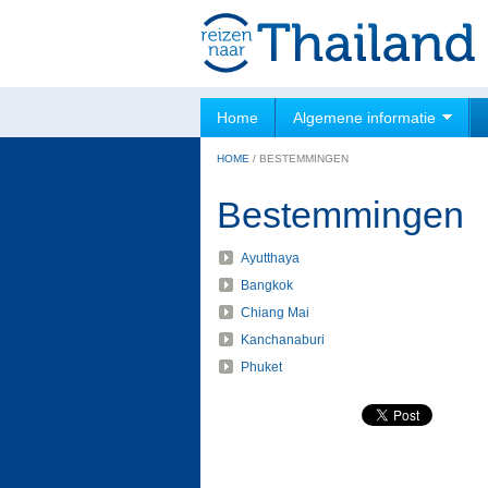
Home
Algemene informatie
HOME
/
BESTEMMINGEN
Bestemmingen
Ayutthaya
Bangkok
Chiang Mai
Kanchanaburi
Phuket