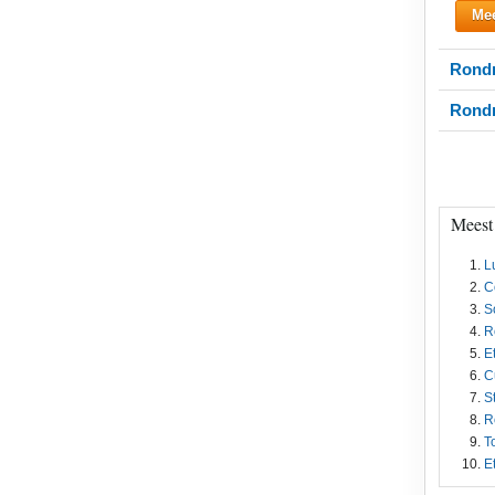
Mee
Rondr
Rondr
Meest
L
C
S
R
E
C
S
R
T
E