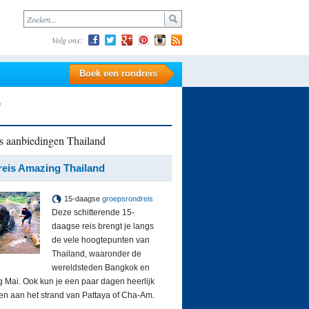
Volg ons:
Boek een rondreis
e
s aanbiedingen Thailand
eis Amazing Thailand
15-daagse
groepsrondreis
Deze schitterende 15-
daagse reis brengt je langs
de vele hoogtepunten van
Thailand, waaronder de
wereldsteden Bangkok en
 Mai. Ook kun je een paar dagen heerlijk
en aan het strand van Pattaya of Cha-Am.