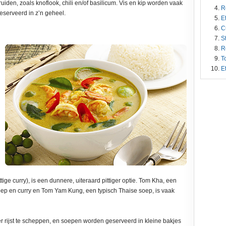
iden, zoals knoflook, chili en/of basilicum. Vis en kip worden vaak
R
eserveerd in z’n geheel.
E
C
S
R
T
E
tige curry), is een dunnere, uiteraard pittiger optie. Tom Kha, een
oep en curry en Tom Yam Kung, een typisch Thaise soep, is vaak
r rijst te scheppen, en soepen worden geserveerd in kleine bakjes