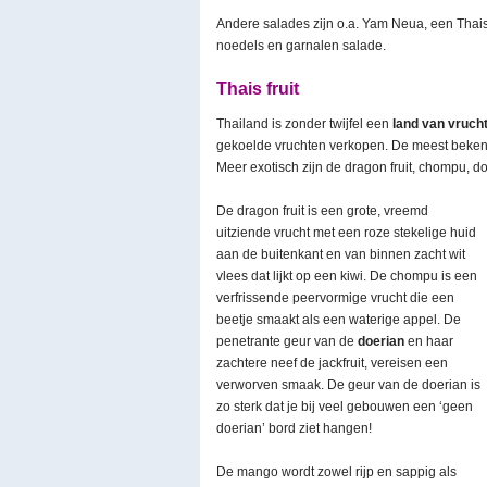
Andere salades zijn o.a. Yam Neua, een Thai
noedels en garnalen salade.
Thais fruit
Thailand is zonder twijfel een
land van vruch
gekoelde vruchten verkopen. De meest bekend
Meer exotisch zijn de dragon fruit, chompu, doe
De dragon fruit is een grote, vreemd
uitziende vrucht met een roze stekelige huid
aan de buitenkant en van binnen zacht wit
vlees dat lijkt op een kiwi. De chompu is een
verfrissende peervormige vrucht die een
beetje smaakt als een waterige appel. De
penetrante geur van de
doerian
en haar
zachtere neef de jackfruit, vereisen een
verworven smaak. De geur van de doerian is
zo sterk dat je bij veel gebouwen een ‘geen
doerian’ bord ziet hangen!
De mango wordt zowel rijp en sappig als