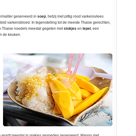
rmaliter geserveerd in
soep
, hetzij met pittig rood varkensvlees
stold varkensbloed. In tegenstelling tot de meeste Thaise gerechten,
en Thaise noedels meestal gegeten met
stokjes
en
lepel
, een
n de keuken.
en wordt meestal in plakjes gesneden geserveerd. Mango met