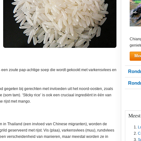
Chiang
geniet
Mee
 is een zoute pap-achtige soep die wordt gekookt met varkensvlees en
Rondr
Rondr
hand gegeten bij gerechten met invloeden uit het noord-oosten, zoals
e (som tam). ‘Sticky rice’ is ook een cruciaal ingrediënt in één van
ge rijst met mango.
Meest
jn in Thailand (een invloed van Chinese migranten), worden de
L
ld geserveerd met rijst. Vis (plaa), varkensvlees (muu), rundvlees
C
n een verscheidenheid van manieren, maar meestal worden ze in
S