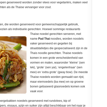
oepen geserveerd worden zonder vlees voor vegetariërs, maken veel
chten als de Thaise vervanger voor zout.
chten, die worden geserveerd voor gemeenschappelijk gebruik,
ezien als individuele gerechten. Hoewel sommige restaurants
Thaise noedel gerechten serveren,
met
name
Pad Thai
noodles, worden noodels
vaker geserveerd en gegeten bij
straatstalletjes die gespecialiseerd zijn in de
Thais noodle gerechten. Thaise noedels
komen in een grote verscheidenheid van
vormen en maten, waaronder ‘kleine’ (sen
lek), ‘grote’ (sen yai), ‘engelenhaar’ (sen
mee) en ‘extra grote’ (gway tiow). De meeste
Thaise noedels worden gemaakt van rijst,
maar eiernoedels (ba mee) en op groene
bonen gebaseerd glasnoedels komen ook
vaak voor.
roergebakken noedels geserveerd met rundvlees, kip of
rs, vissaus, azijn en suiker zijn altijd beschikbaar om het naar je