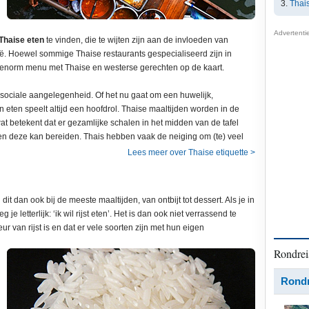
Thai
Advertenti
Thaise eten
te vinden, die te wijten zijn aan de invloeden van
ë. Hoewel sommige Thaise restaurants gespecialiseerd zijn in
 enorm menu met Thaise en westerse gerechten op de kaart.
 sociale aangelegenheid. Of het nu gaat om een huwelijk,
en eten speelt altijd een hoofdrol. Thaise maaltijden worden in de
 wat betekent dat er gezamlijke schalen in het midden van de tafel
n deze kan bereiden. Thais hebben vaak de neiging om (te) veel
Lees meer over Thaise etiquette >
it dan ook bij de meeste maaltijden, van ontbijt tot dessert. Als je in
 je letterlijk: ‘ik wil rijst eten’. Het is dan ook niet verrassend te
r van rijst is en dat er vele soorten zijn met hun eigen
Rondrei
Rondr