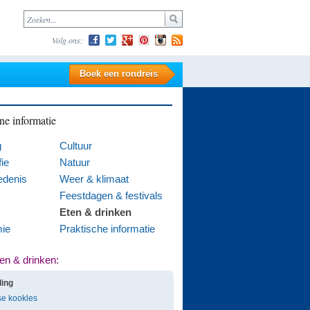
Volg ons:
Boek een rondreis
e informatie
g
Cultuur
ie
Natuur
edenis
Weer & klimaat
Feestdagen & festivals
Eten & drinken
ie
Praktische informatie
en & drinken:
ding
se kookles