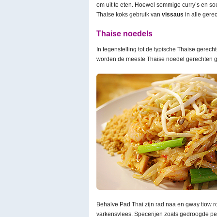
om uit te eten. Hoewel sommige curry’s en s
Thaise koks gebruik van
vissaus
in alle gere
Thaise noedels
In tegenstelling tot de typische Thaise gere
worden de meeste Thaise noedel gerechten g
Behalve Pad Thai zijn rad naa en gway tiow 
varkensvlees. Specerijen zoals gedroogde pepe