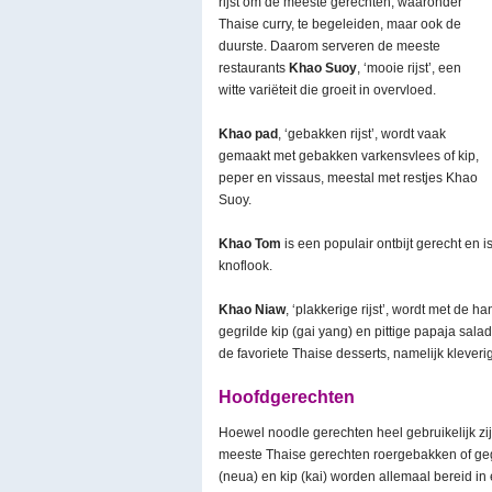
rijst om de meeste gerechten, waaronder
Thaise curry, te begeleiden, maar ook de
duurste. Daarom serveren de meeste
restaurants
Khao Suoy
, ‘mooie rijst’, een
witte variëteit die groeit in overvloed.
Khao pad
, ‘gebakken rijst’, wordt vaak
gemaakt met gebakken varkensvlees of kip,
peper en vissaus, meestal met restjes Khao
Suoy.
Khao Tom
is een populair ontbijt gerecht en
knoflook.
Khao Niaw
, ‘plakkerige rijst’, wordt met de 
gegrilde kip (gai yang) en pittige papaja salad
de favoriete Thaise desserts, namelijk kleveri
Hoofdgerechten
Hoewel noodle gerechten heel gebruikelijk zi
meeste Thaise gerechten roergebakken of gegri
(neua) en kip (kai) worden allemaal bereid i