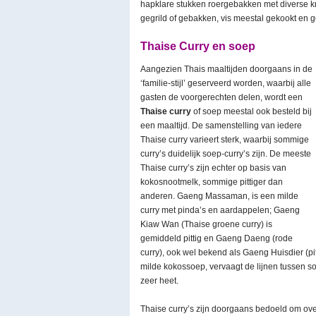
hapklare stukken roergebakken met diverse kru
gegrild of gebakken, vis meestal gekookt en g
Thaise Curry en soep
Aangezien Thais maaltijden doorgaans in de
‘familie-stijl’ geserveerd worden, waarbij alle
gasten de voorgerechten delen, wordt een
Thaise curry
of soep meestal ook besteld bij
een maaltijd. De samenstelling van iedere
Thaise curry varieert sterk, waarbij sommige
curry’s duidelijk soep-curry’s zijn. De meeste
Thaise curry’s zijn echter op basis van
kokosnootmelk, sommige pittiger dan
anderen. Gaeng Massaman, is een milde
curry met pinda’s en aardappelen; Gaeng
Kiaw Wan (Thaise groene curry) is
gemiddeld pittig en Gaeng Daeng (rode
curry), ook wel bekend als Gaeng Huisdier (pit
milde kokossoep, vervaagt de lijnen tussen s
zeer heet.
Thaise curry’s zijn doorgaans bedoeld om ove