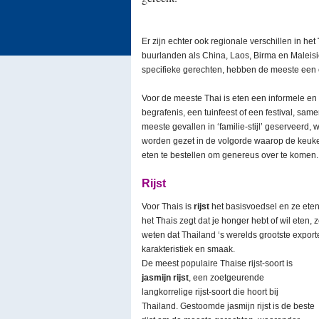
Er zijn echter ook regionale verschillen in het
buurlanden als China, Laos, Birma en Maleisi
specifieke gerechten, hebben de meeste een
Voor de meeste Thai is eten een informele en
begrafenis, een tuinfeest of een festival, sam
meeste gevallen in ‘familie-stijl’ geserveerd,
worden gezet in de volgorde waarop de keuke
eten te bestellen om genereus over te komen.
Rijst
Voor Thais is
rijst
het basisvoedsel en ze eten d
het Thais zegt dat je honger hebt of wil eten, zeg
weten dat Thailand ‘s werelds grootste exporteu
karakteristiek en smaak.
De meest populaire Thaise rijst-soort is
jasmijn rijst
, een zoetgeurende
langkorrelige rijst-soort die hoort bij
Thailand. Gestoomde jasmijn rijst is de beste