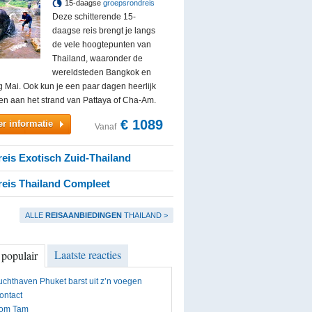
15-daagse
groepsrondreis
Deze schitterende 15-
daagse reis brengt je langs
de vele hoogtepunten van
Thailand, waaronder de
wereldsteden Bangkok en
 Mai. Ook kun je een paar dagen heerlijk
en aan het strand van Pattaya of Cha-Am.
€ 1089
r informatie
Vanaf
eis Exotisch Zuid-Thailand
eis Thailand Compleet
ALLE
REISAANBIEDINGEN
THAILAND >
Laatste reacties
 populair
uchthaven Phuket barst uit z’n voegen
ontact
om Tam