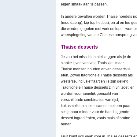
eigen smaak aan te passen.
In andere gevallen worden Thaise noedels no
(moo daeng), kip (op het bot), en af en toe ge
die worden gegeten met vork en lepel, word
weerspiegeling van de Chinese oorsprong va
Thaise desserts
Je zou het misschien niet zeggen als je de
slanke lijven van vele Thais ziet, maar
Thaise mensen houden er van desserts te
eten. Zowel traditionele Thaise desserts als
westerse, inclusief taart en ijs zijn geliefd.
Traditionele Thaise desserts zijn vrij zoet, en
worden voornamelijk gemaakt van
verschillende combinaties van rijst,
kokosmelk en suiker, samen met een paar
schijnbaar minder voor de hand liggende
dessert ingrediënten, zoals mais of bruine
bonen.
Fruit komt ook vaak voor in Thaise desserts 