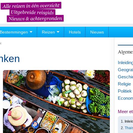
Bestemmingen
Reizen
Hotels
Nieuws
N
Algemen
inken
Inleidin
Geograf
Geschi
Religie
Politiek
Econom
Meer et
Inlei
Thai