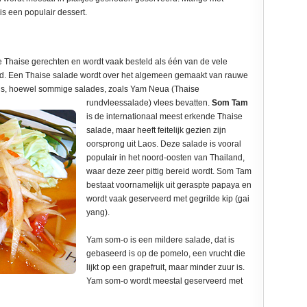
is een populair dessert.
e Thaise gerechten en wordt vaak besteld als één van de vele
jd. Een Thaise salade wordt over het algemeen gemaakt van rauwe
aus, hoewel sommige salades, zoals Yam Neua (Thaise
rundvleessalade) vlees bevatten.
Som Tam
is de internationaal meest erkende Thaise
salade, maar heeft feitelijk gezien zijn
oorsprong uit Laos. Deze salade is vooral
populair in het noord-oosten van Thailand,
waar deze zeer pittig bereid wordt. Som Tam
bestaat voornamelijk uit geraspte papaya en
wordt vaak geserveerd met gegrilde kip (gai
yang).
Yam som-o is een mildere salade, dat is
gebaseerd is op de pomelo, een vrucht die
lijkt op een grapefruit, maar minder zuur is.
Yam som-o wordt meestal geserveerd met