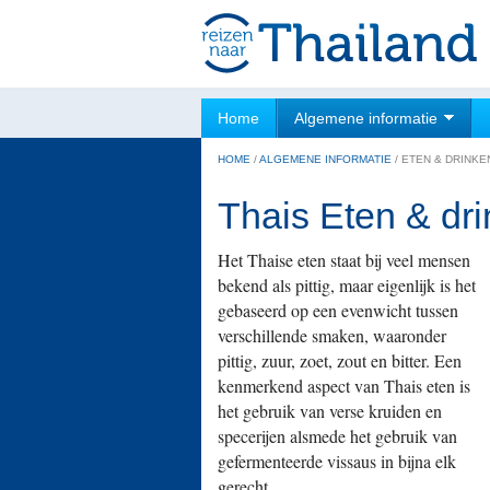
Home
Algemene informatie
HOME
/
ALGEMENE INFORMATIE
/
ETEN & DRINKE
Thais Eten & dr
Het Thaise eten staat bij veel mensen
bekend als pittig, maar eigenlijk is het
gebaseerd op een evenwicht tussen
verschillende smaken, waaronder
pittig, zuur, zoet, zout en bitter. Een
kenmerkend aspect van Thais eten is
het gebruik van verse kruiden en
specerijen alsmede het gebruik van
gefermenteerde vissaus in bijna elk
gerecht.