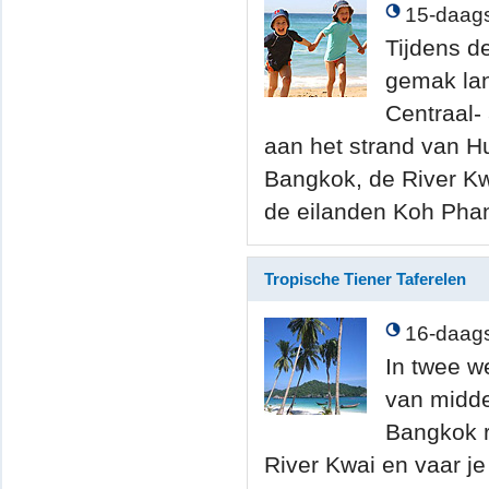
15-daags
Tijdens de
gemak la
Centraal- 
aan het strand van H
Bangkok, de River Kw
de eilanden Koh Pha
Tropische Tiener Taferelen
16-daags
In twee w
van midde
Bangkok r
River Kwai en vaar je 