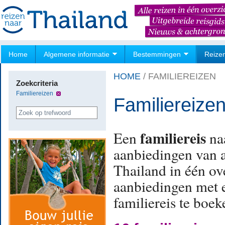
Home
Algemene informatie
Bestemmingen
Reize
HOME
/
FAMILIEREIZEN
Zoekcriteria
Familiereizen
Familiereize
familiereis
Een
na
aanbiedingen van a
Thailand in één ove
aanbiedingen met 
familiereis te boek