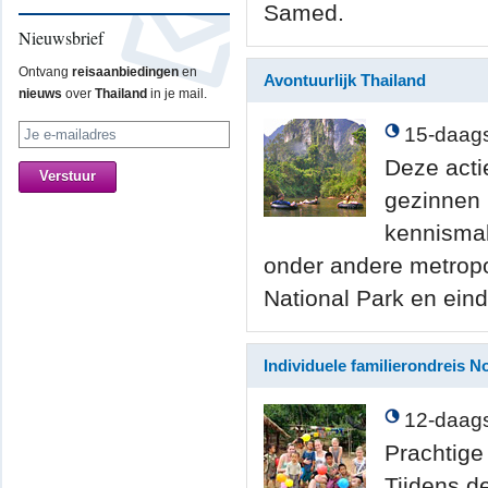
Samed.
Nieuwsbrief
Ontvang
reisaanbiedingen
en
Avontuurlijk Thailand
nieuws
over
Thailand
in je mail.
15-daags
Deze acti
gezinnen 
kennismak
onder andere metropo
National Park en eind
Individuele familierondreis N
12-daags
Prachtige
Tijdens de