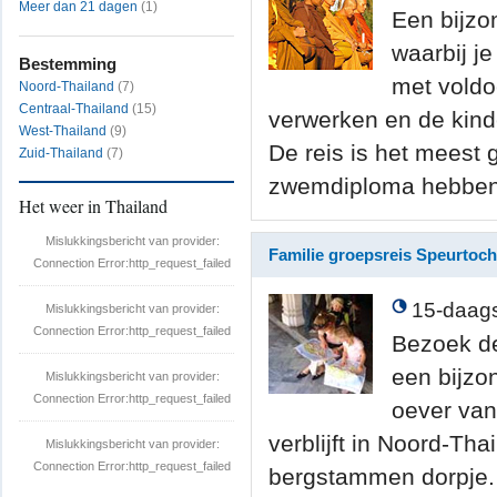
Meer dan 21 dagen
(1)
Een bijzo
waarbij je
Bestemming
met voldo
Noord-Thailand
(7)
Centraal-Thailand
(15)
verwerken en de kind
West-Thailand
(9)
De reis is het meest 
Zuid-Thailand
(7)
zwemdiploma hebben
Het weer in Thailand
Mislukkingsbericht van provider:
Familie groepsreis Speurtoch
Connection Error:http_request_failed
15-daags
Mislukkingsbericht van provider:
Connection Error:http_request_failed
Bezoek de
een bijzo
Mislukkingsbericht van provider:
Connection Error:http_request_failed
oever van
verblijft in Noord-Tha
Mislukkingsbericht van provider:
Connection Error:http_request_failed
bergstammen dorpje. U