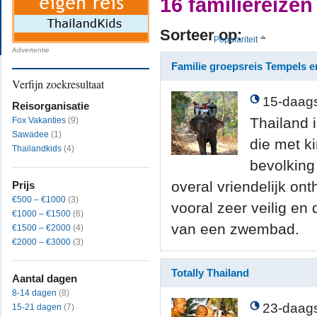
16 familiereizen
Sorteer op:
Populariteit
Advertentie
Familie groepsreis Tempels e
Verfijn zoekresultaat
15-daags
Reisorganisatie
Thailand i
Fox Vakanties
(9)
Sawadee
(1)
die met k
Thailandkids
(4)
bevolking
overal vriendelijk ont
Prijs
€500 – €1000
(3)
vooral zeer veilig en 
€1000 – €1500
(6)
van een zwembad.
€1500 – €2000
(4)
€2000 – €3000
(3)
Totally Thailand
Aantal dagen
8-14 dagen
(8)
23-daags
15-21 dagen
(7)