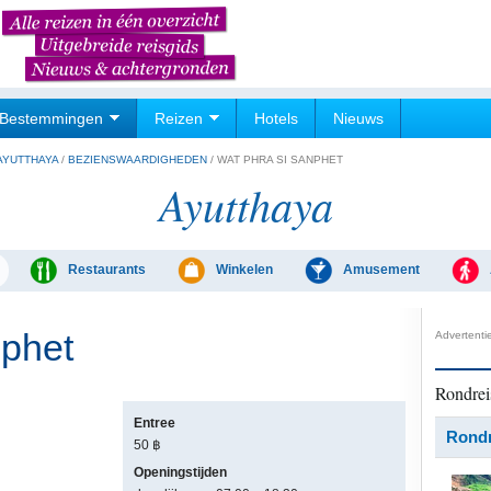
Bestemmingen
Reizen
Hotels
Nieuws
AYUTTHAYA
/
BEZIENSWAARDIGHEDEN
/
WAT PHRA SI SANPHET
Ayutthaya
Restaurants
Winkelen
Amusement
nphet
Advertenti
Rondrei
Entree
Rondr
50 ฿
Openingstijden