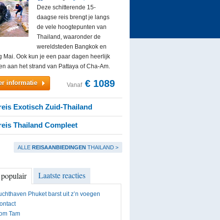
Deze schitterende 15-
daagse reis brengt je langs
de vele hoogtepunten van
Thailand, waaronder de
wereldsteden Bangkok en
 Mai. Ook kun je een paar dagen heerlijk
en aan het strand van Pattaya of Cha-Am.
€ 1089
r informatie
Vanaf
eis Exotisch Zuid-Thailand
eis Thailand Compleet
ALLE
REISAANBIEDINGEN
THAILAND >
Laatste reacties
 populair
uchthaven Phuket barst uit z’n voegen
ontact
om Tam