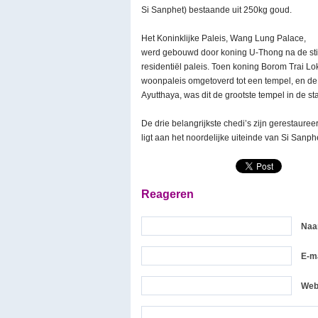
Si Sanphet) bestaande uit 250kg goud.
Het Koninklijke Paleis, Wang Lung Palace,
werd gebouwd door koning U-Thong na de stic
residentiël paleis. Toen koning Borom Trai 
woonpaleis omgetoverd tot een tempel, en de 
Ayutthaya, was dit de grootste tempel in de st
De drie belangrijkste chedi’s zijn gerestaure
ligt aan het noordelijke uiteinde van Si Sanp
Reageren
Na
E-ma
Web