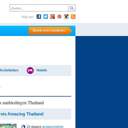
Volg ons:
Boek een rondreis
Activiteiten
Hotels
e
s aanbiedingen Thailand
eis Amazing Thailand
15-daagse
groepsrondreis