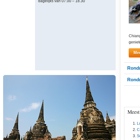
dagelijks van 07.00 – 18.30
Chiang
geniet
Mee
Rondr
Rondr
Meest
L
C
S