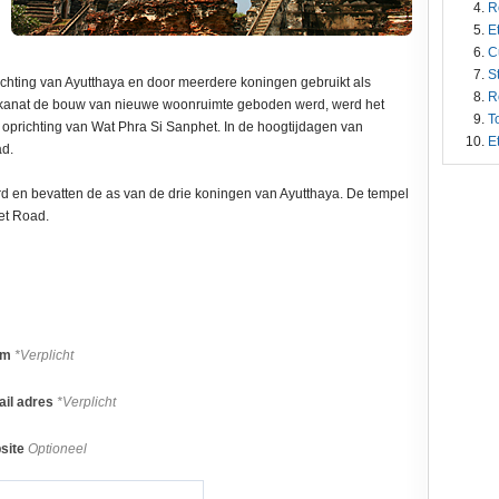
R
E
C
S
hting van Ayutthaya en door meerdere koningen gebruikt als
R
Lokanat de bouw van nieuwe woonruimte geboden werd, werd het
T
oprichting van Wat Phra Si Sanphet. In de hoogtijdagen van
E
ad.
erd en bevatten de as van de drie koningen van Ayutthaya. De tempel
het Road.
am
*Verplicht
il adres
*Verplicht
site
Optioneel