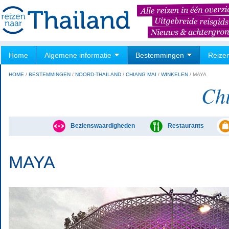
Home
Algemene informatie
Bestemmingen
Reize
HOME
/
BESTEMMINGEN
/
NOORD-THAILAND
/
CHIANG MAI
/
WINKELEN
/
MAYA
Ch
Bezienswaardigheden
Restaurants
MAYA