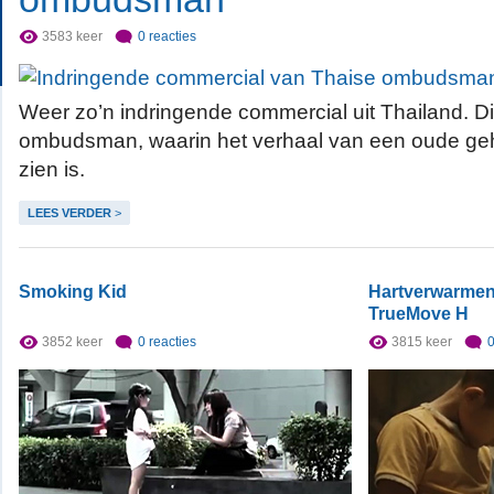
3583 keer
0 reacties
Weer zo’n indringende commercial uit Thailand. D
ombudsman, waarin het verhaal van een oude ge
zien is.
LEES VERDER
>
Smoking Kid
Hartverwarmen
TrueMove H
3852 keer
0 reacties
3815 keer
0