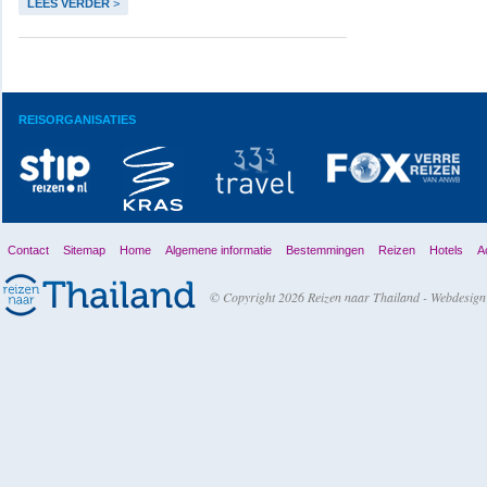
LEES VERDER
>
REISORGANISATIES
Contact
Sitemap
Home
Algemene informatie
Bestemmingen
Reizen
Hotels
Ac
© Copyright 2026 Reizen naar Thailand -
Webdesign