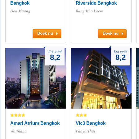
Bangkok
Riverside Bangkok
Don Muang
Bang Kho Laem
Boek nu
Boek nu
Erg goed
Erg goed
8,2
8,2
Amari Atrium Bangkok
Vic3 Bangkok
Watthana
Phaya Thai