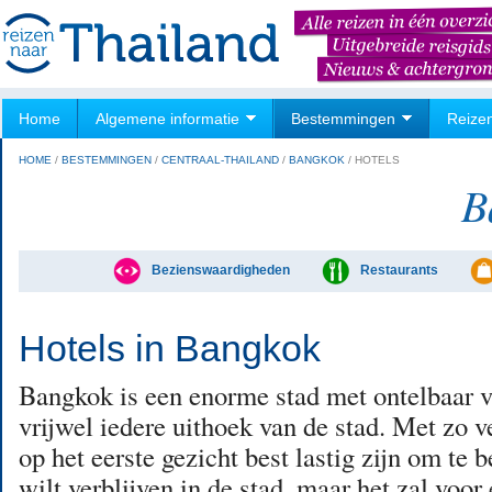
Home
Algemene informatie
Bestemmingen
Reize
HOME
/
BESTEMMINGEN
/
CENTRAAL-THAILAND
/
BANGKOK
/
HOTELS
B
Bezienswaardigheden
Restaurants
Hotels in Bangkok
Bangkok is een enorme stad met ontelbaar ve
vrijwel iedere uithoek van de stad. Met zo v
op het eerste gezicht best lastig zijn om te 
wilt verblijven in de stad, maar het zal voor