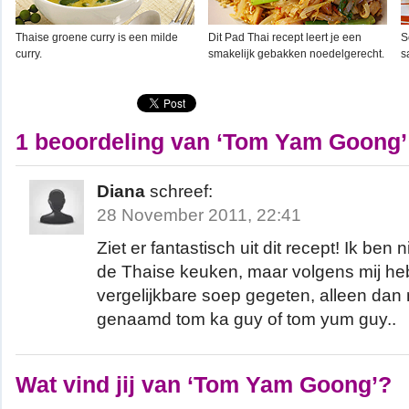
Thaise groene curry is een milde
Dit Pad Thai recept leert je een
S
curry.
smakelijk gebakken noedelgerecht.
s
1 beoordeling van ‘Tom Yam Goong’
Diana
schreef:
28 November 2011, 22:41
Ziet er fantastisch uit dit recept! Ik ben n
de Thaise keuken, maar volgens mij he
vergelijkbare soep gegeten, alleen dan
genaamd tom ka guy of tom yum guy..
Wat vind jij van ‘Tom Yam Goong’?