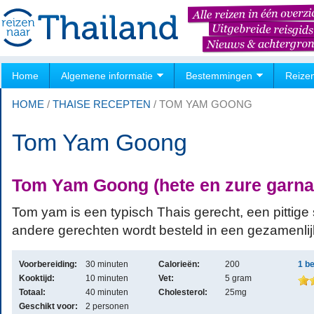
Home
Algemene informatie
Bestemmingen
Reize
HOME
/
THAISE RECEPTEN
/
TOM YAM GOONG
Tom Yam Goong
Tom Yam Goong (hete en zure garna
Tom yam is een typisch Thais gerecht, een pittige
andere gerechten wordt besteld in een gezamenlijk
Voorbereiding:
30 minuten
Calorieën:
200
1
be
Kooktijd:
10 minuten
Vet:
5 gram
Totaal:
40 minuten
Cholesterol:
25mg
Geschikt voor:
2 personen