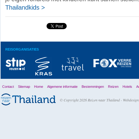
Thailandkids >
REISORGANISATIES
Contact
Sitemap
Home
Algemene informatie
Bestemmingen
Reizen
Hotels
Ac
© Copyright 2026 Reizen naar Thailand -
Webdesign